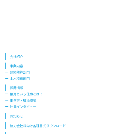
会社紹介
事業内容
建築積算部門
土木積算部門
採用情報
積算という仕事とは？
働き方・職場環境
社員インタビュー
お知らせ
協力会社様向け各種書式ダウンロード