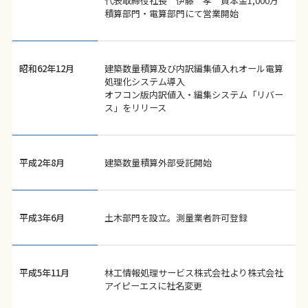
代表取締役社長 伊藤 孝 資本金1,000万
積算部門・電算部門にて営業開始
昭和62年12月
建築数量積算及び内訳編集値入れオール電算
処理化システム導入
オフコン版内訳値入・編集システム「リバー
ス」をリリース
平成2年8月
建築数量積算外部受託開始
平成3年6月
土木部門を設立。測量業者許可登録
平成5年11月
林工情報処理サービス株式会社より株式会社
アイピーエスに社名変更