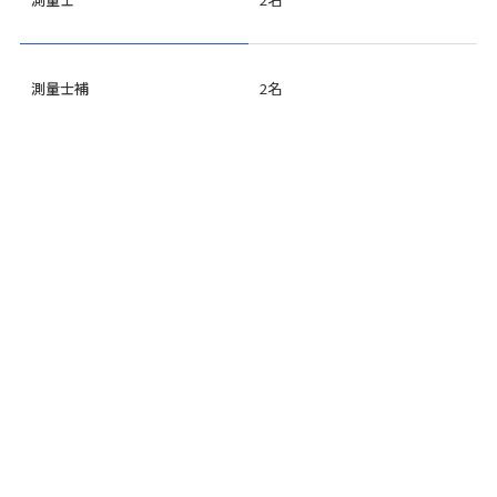
測量士補
2名
お問い合わせ
ご相談や積算依頼、採用に関するご質問等は、
お問
い合わせフォームよりお気軽にご連絡ください。
Contact