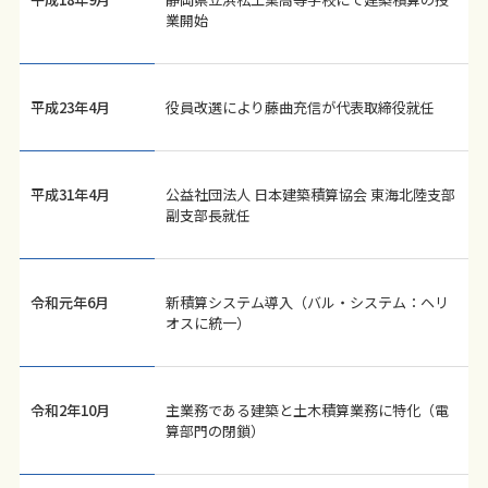
業開始
平成23年4月
役員改選により藤曲充信が代表取締役就任
平成31年4月
公益社団法人 日本建築積算協会 東海北陸支部
副支部長就任
令和元年6月
新積算システム導入（バル・システム：ヘリ
オスに統一）
令和2年10月
主業務である建築と土木積算業務に特化（電
算部門の閉鎖）